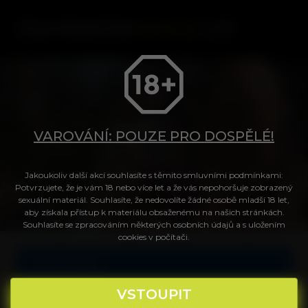
ZAHRADNI
AKCE
.CZ
VAROVÁNÍ: POUZE PRO DOSPĚLÉ!
Jakoukoliv další akcí souhlasíte s těmito smluvními podmínkami:
Tvůj přístup do videa
Potvrzujete, že je vám 18 nebo více let a že vás nepohoršuje zobrazený
sexuální materiál. Souhlasíte, že nedovolíte žádné osobě mladší 18 let,
aby získala přístup k materiálu obsaženému na našich stránkách.
Souhlasíte se zpracováním některých osobních údajů a s uložením
Login
cookies v počítači.
Celé video
Heslo
VSTOUPIT