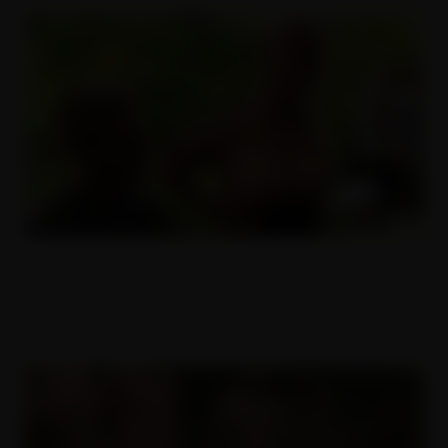
Megagrupáč na zahradě
22.12.2014