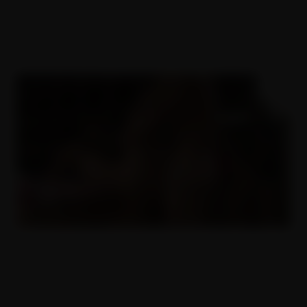
Mrdka stříká po celý zahradě
22.12.2014
Nechlupatější píča na zahradě
22.12.2014