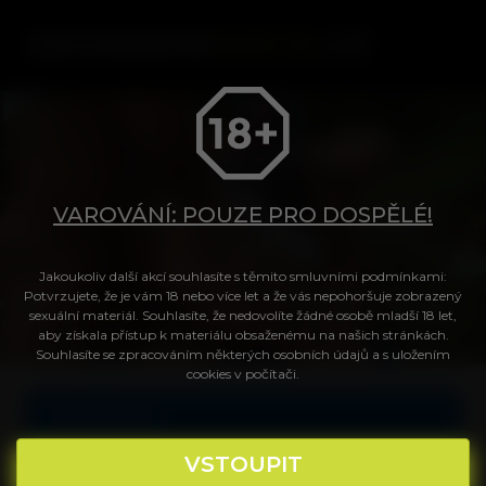
ZAHRADNI
AKCE
.CZ
VAROVÁNÍ: POUZE PRO DOSPĚLÉ!
Jakoukoliv další akcí souhlasíte s těmito smluvními podmínkami:
Tvůj přístup do videa
Potvrzujete, že je vám 18 nebo více let a že vás nepohoršuje zobrazený
sexuální materiál. Souhlasíte, že nedovolíte žádné osobě mladší 18 let,
aby získala přístup k materiálu obsaženému na našich stránkách.
Souhlasíte se zpracováním některých osobních údajů a s uložením
Login
cookies v počítači.
Celé video
Heslo
VSTOUPIT