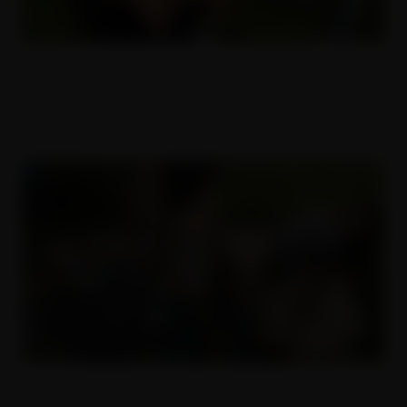
Velký kozy na zahradě
22.12.2014
Zahradní mrdpárty