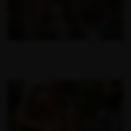
Dva čuráci v jedný kundě
22.12.2014